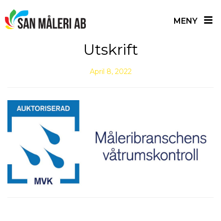
≡
MENY
Skip
Utskrift
to
content
April 8, 2022