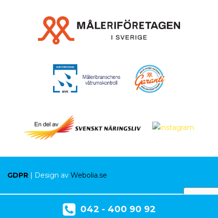
GDPR
| Design av
Webolia.se
042 - 400 90 92