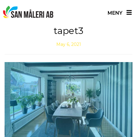
≡
MENY
Skip
tapet3
to
content
May 6, 2021