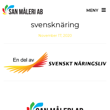
≡
MENY
Skip
svensknäring
to
content
November 17, 2020