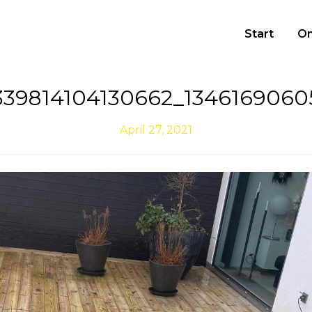
Start
O
339814104130662_1346169060
April 27, 2021