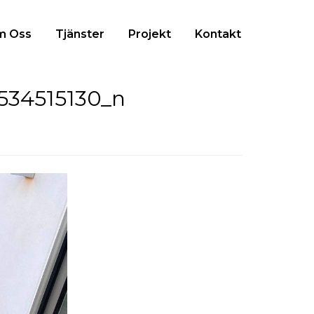
m Oss
Tjänster
Projekt
Kontakt
534515130_n